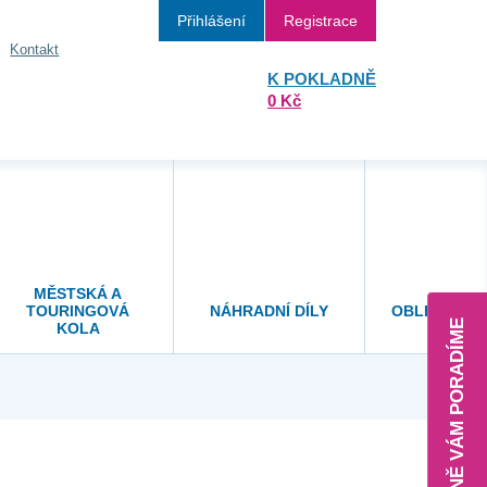
Přihlášení
Registrace
Kontakt
K POKLADNĚ
0 Kč
MĚSTSKÁ A
TOURINGOVÁ
NÁHRADNÍ DÍLY
OBLEČENÍ A
KOLA