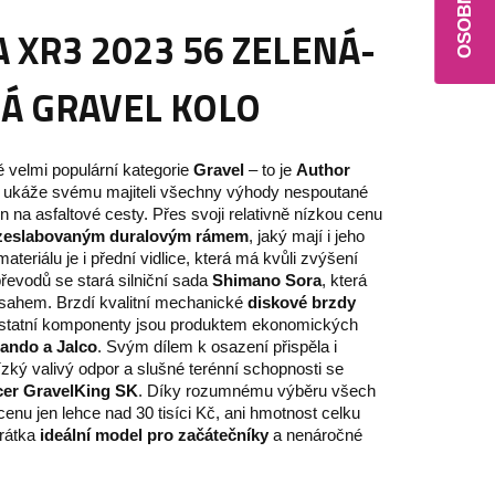
 XR3 2023 56 ZELENÁ-
Á GRAVEL KOLO
 velmi populární kategorie
Gravel
– to je
Author
erý ukáže svému majiteli všechny výhody nespoutané
en na asfaltové cesty. Přes svoji relativně nízkou cenu
zeslabovaným duralovým rámem
, jaký mají i jeho
ateriálu je i přední vidlice, která má kvůli zvýšení
řevodů se stará silniční sada
Shimano Sora
, která
zsahem. Brzdí kvalitní mechanické
diskové brzdy
statní komponenty jsou produktem ekonomických
ando a Jalco
. Svým dílem k osazení přispěla i
ízký valivý odpor a slušné terénní schopnosti se
cer GravelKing SK
. Díky rozumnému výběru všech
 cenu jen lehce nad 30 tisíci Kč, ani hmotnost celku
krátka
ideální model pro začátečníky
a nenáročné