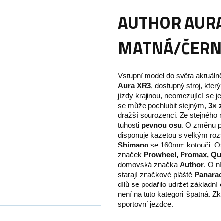
AUTHOR AURA
MATNÁ/ČERN
Vstupní model do světa aktuálně
Aura XR3
, dostupný stroj, kt
jízdy krajinou, neomezující se j
se může pochlubit stejným,
3× 
dražší sourozenci. Ze stejného m
tuhosti
pevnou osu
. O změnu p
disponuje kazetou s velkým ro
Shimano
se 160mm kotouči. O
značek
Prowheel, Promax, Qu
domovská značka
Author
. O n
starají značkové pláště
Panara
dílů se podařilo udržet základní
není na tuto kategorii špatná. Z
sportovní jezdce.