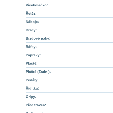
Vícekolečko:
Řetěz:
Náboje:
Brzdy:
Brzdové páky:
Ráfky:
Paprsky:
Pláště:
Pláště (Zadní):
Pedály:
Řidítka:
Gripy:
Představec: