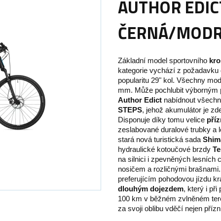
AUTHOR EDICT
ČERNÁ/MODR
Základní model sportovního
kro
kategorie vychází z požadavku do
popularitu 29" kol. Všechny mo
mm. Může pochlubit výborným p
Author Edict
nabídnout všechn
STEPS
, jehož akumulátor je zd
Disponuje díky tomu velice
pří
zeslabované duralové trubky a
stará nová turistická sada
Shim
hydraulické kotoučové brzdy
Te
na silnici i zpevněných lesních 
nosičem a rozličnými brašnami
preferujícím pohodovou jízdu k
dlouhým dojezdem
, který i př
100 km v běžném zvlněném teré
za svoji oblibu vděčí nejen příz