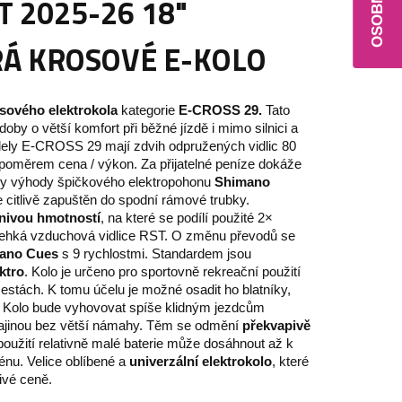
 2025-26 18"
Á KROSOVÉ E-KOLO
sového elektrokola
kategorie
E-CROSS 29.
Tato
by o větší komfort při běžné jízdě i mimo silnici a
dely E-CROSS 29 mají zdvih odpružených vidlic 80
oměrem cena / výkon. Za přijatelné peníze dokáže
y výhody špičkového elektropohonu
Shimano
e citlivě zapuštěn do spodní rámové trubky.
znivou hmotností
, na které se podílí použité 2×
 lehká vzduchová vidlice RST. O změnu převodů se
ano Cues
s 9 rychlostmi. Standardem jsou
ktro
. Kolo je určeno pro sportovně rekreační použití
cestách. K tomu účelu je možné osadit ho blatníky,
. Kolo bude vyhovovat spíše klidným jezdcům
rajinou bez větší námahy. Těm se odmění
překvapivě
i použití relativně malé baterie může dosáhnout až k
nu. Velice oblíbené a
univerzální elektrokolo
, které
nivé ceně.