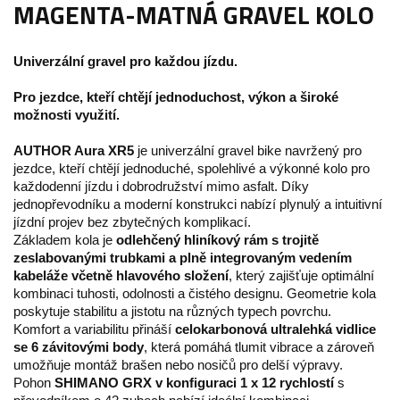
MAGENTA-MATNÁ GRAVEL KOLO
Univerzální gravel pro každou jízdu.
Pro jezdce, kteří chtějí jednoduchost, výkon a široké
možnosti využití.
AUTHOR Aura XR5
je univerzální gravel bike navržený pro
jezdce, kteří chtějí jednoduché, spolehlivé a výkonné kolo pro
každodenní jízdu i dobrodružství mimo asfalt. Díky
jednopřevodníku a moderní konstrukci nabízí plynulý a intuitivní
jízdní projev bez zbytečných komplikací.
Základem kola je
odlehčený hliníkový rám s trojitě
zeslabovanými trubkami a plně integrovaným vedením
kabeláže včetně hlavového složení
, který zajišťuje optimální
kombinaci tuhosti, odolnosti a čistého designu. Geometrie kola
poskytuje stabilitu a jistotu na různých typech povrchu.
Komfort a variabilitu přináší
celokarbonová ultralehká vidlice
se 6 závitovými body
, která pomáhá tlumit vibrace a zároveň
umožňuje montáž brašen nebo nosičů pro delší výpravy.
Pohon
SHIMANO GRX v konfiguraci 1 x 12 rychlostí
s