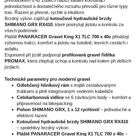
převodníkem o 42 zubech nabízí ideální kombinaci
jednoduchosti a dostatečného rozsahu převodů pro různé typy
tras. Řazení je přesné, rychlé a intuitivní.
Brzdný výkon zajišťují
kotoučové hydraulické brzdy
SHIMANO GRX RX410
, které poskytují jistotu a kontrolu za
všech podmínek.
Pláště
PANARACER Gravel King X1 TLC 700 x 40c
přinášejí
výbornou trakci, komfort a jistotu na šotolině, lesních cestách i
asfaltu.
Ergonomii při jízdě podporují
profilovaná gravel řídítka
PROMAX
, která zlepšují úchop a kontrolu nad kolem při delších
jízdách.
Technické parametry pro moderní gravel
Odlehčený hliníkový rám
s trojitě zeslabovanými
trubkami a plně integrovaným vedením kabeláže
Celokarbonová vidlice
se 6 závitovými body – komfort a
připravenost na bikepacking
Pohon SHIMANO GRX, 1 x 12 rychlostí
– jednoduché a
efektivní řazení
Kotoučové hydraulické brzdy SHIMANO GRX RX410
– spolehlivý brzdný výkon
Pláště PANARACER Gravel King X1 TLC 700 x 40c
–